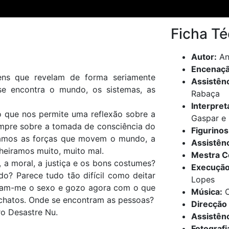
Ficha Té
Autor:
An
Encenaçã
ens que revelam de forma seriamente
Assistên
e encontra o mundo, os sistemas, as
Rabaça
Interpret
 que nos permite uma reflexão sobre a
Gaspar e 
empre sobre a tomada de consciência do
Figurino
ionamos as forças que movem o mundo, a
Assistênc
heiramos muito, muito mal.
Mestra C
 a moral, a justiça e os bons costumes?
Execução
? Parece tudo tão difícil como deitar
Lopes
aram-me o sexo e gozo agora com o que
Música:
C
 chatos. Onde se encontram as pessoas?
Direcção
o Desastre Nu.
Assistên
Fotografi